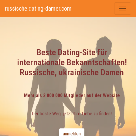
russische.dating-damer.com
Beste Dating-Site für
internationale Bekanntschaften!
Russische, ukrainische Damen
Mehr als 3 000 000 Mitglieder auf der Website
Der beste Weg, jetzt Ihre Liebe zu finden!
anmelden